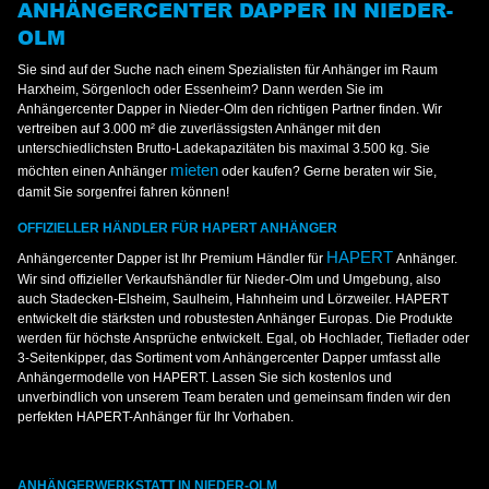
ANHÄNGERCENTER DAPPER IN NIEDER-
OLM
Sie sind auf der Suche nach einem Spezialisten für Anhänger im Raum
Harxheim, Sörgenloch oder Essenheim? Dann werden Sie im
Anhängercenter Dapper in Nieder-Olm den richtigen Partner finden. Wir
vertreiben auf 3.000 m² die zuverlässigsten Anhänger mit den
unterschiedlichsten Brutto-Ladekapazitäten bis maximal 3.500 kg. Sie
mieten
möchten einen Anhänger
oder kaufen? Gerne beraten wir Sie,
damit Sie sorgenfrei fahren können!
OFFIZIELLER HÄNDLER FÜR HAPERT ANHÄNGER
HAPERT
Anhängercenter Dapper ist Ihr Premium Händler für
Anhänger.
Wir sind offizieller Verkaufshändler für Nieder-Olm und Umgebung, also
auch Stadecken-Elsheim, Saulheim, Hahnheim und Lörzweiler. HAPERT
entwickelt die stärksten und robustesten Anhänger Europas. Die Produkte
werden für höchste Ansprüche entwickelt. Egal, ob Hochlader, Tieflader oder
3-Seitenkipper, das Sortiment vom Anhängercenter Dapper umfasst alle
Anhängermodelle von HAPERT. Lassen Sie sich kostenlos und
unverbindlich von unserem Team beraten und gemeinsam finden wir den
perfekten HAPERT-Anhänger für Ihr Vorhaben.
ANHÄNGERWERKSTATT IN NIEDER-OLM