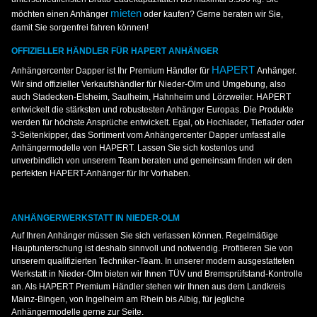
mieten
möchten einen Anhänger
oder kaufen? Gerne beraten wir Sie,
damit Sie sorgenfrei fahren können!
OFFIZIELLER HÄNDLER FÜR HAPERT ANHÄNGER
HAPERT
Anhängercenter Dapper ist Ihr Premium Händler für
Anhänger.
Wir sind offizieller Verkaufshändler für Nieder-Olm und Umgebung, also
auch Stadecken-Elsheim, Saulheim, Hahnheim und Lörzweiler. HAPERT
entwickelt die stärksten und robustesten Anhänger Europas. Die Produkte
werden für höchste Ansprüche entwickelt. Egal, ob Hochlader, Tieflader oder
3-Seitenkipper, das Sortiment vom Anhängercenter Dapper umfasst alle
Anhängermodelle von HAPERT. Lassen Sie sich kostenlos und
unverbindlich von unserem Team beraten und gemeinsam finden wir den
perfekten HAPERT-Anhänger für Ihr Vorhaben.
ANHÄNGERWERKSTATT IN NIEDER-OLM
Auf Ihren Anhänger müssen Sie sich verlassen können. Regelmäßige
Hauptunterschung ist deshalb sinnvoll und notwendig. Profitieren Sie von
unserem qualifizierten Techniker-Team. In unserer modern ausgestatteten
Werkstatt in Nieder-Olm bieten wir Ihnen TÜV und Bremsprüfstand-Kontrolle
an. Als HAPERT Premium Händler stehen wir Ihnen aus dem Landkreis
Mainz-Bingen, von Ingelheim am Rhein bis Albig, für jegliche
Anhängermodelle gerne zur Seite.