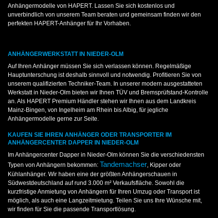
Anhängermodelle von HAPERT. Lassen Sie sich kostenlos und
unverbindlich von unserem Team beraten und gemeinsam finden wir den
perfekten HAPERT-Anhänger für Ihr Vorhaben.
ANHÄNGERWERKSTATT IN NIEDER-OLM
Auf Ihren Anhänger müssen Sie sich verlassen können. Regelmäßige
Hauptunterschung ist deshalb sinnvoll und notwendig. Profitieren Sie von
unserem qualifizierten Techniker-Team. In unserer modern ausgestatteten
Werkstatt in Nieder-Olm bieten wir Ihnen TÜV und Bremsprüfstand-Kontrolle
an. Als HAPERT Premium Händler stehen wir Ihnen aus dem Landkreis
Mainz-Bingen, von Ingelheim am Rhein bis Albig, für jegliche
Anhängermodelle gerne zur Seite.
KAUFEN SIE IHREN ANHÄNGER ODER TRANSPORTER IM
ANHÄNGERCENTER DAPPER IN NIEDER-OLM
Im Anhängercenter Dapper in Nieder-Olm können Sie die verschiedensten
Tandemachser
Typen von Anhängern bekommen:
, Kipper oder
Kühlanhänger. Wir haben eine der größten Anhängerschauen in
Südwestdeutschland auf rund 3.000 m² Verkaufsfläche. Sowohl die
kurzfristige Anmietung von Anhängern für Ihren Umzug oder Transport ist
möglich, als auch eine Langzeitmietung. Teilen Sie uns Ihre Wünsche mit,
wir finden für Sie die passende Transportlösung.