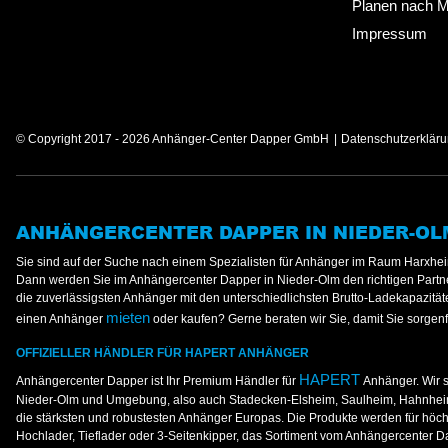
Planen nach 
Impressum
© Copyright 2017 - 2026 Anhänger-Center Dapper GmbH
Datenschutzerklär
ANHÄNGERCENTER DAPPER IN NIEDER-OL
Sie sind auf der Suche nach einem Spezialisten für Anhänger im Raum Harxh
Dann werden Sie im Anhängercenter Dapper in Nieder-Olm den richtigen Partner
die zuverlässigsten Anhänger mit den unterschiedlichsten Brutto-Ladekapazitä
mieten
einen Anhänger
oder kaufen? Gerne beraten wir Sie, damit Sie sorgenf
OFFIZIELLER HÄNDLER FÜR HAPERT ANHÄNGER
HAPERT
Anhängercenter Dapper ist Ihr Premium Händler für
Anhänger. Wir si
Nieder-Olm und Umgebung, also auch Stadecken-Elsheim, Saulheim, Hahnheim
die stärksten und robustesten Anhänger Europas. Die Produkte werden für höch
Hochlader, Tieflader oder 3-Seitenkipper, das Sortiment vom Anhängercenter 