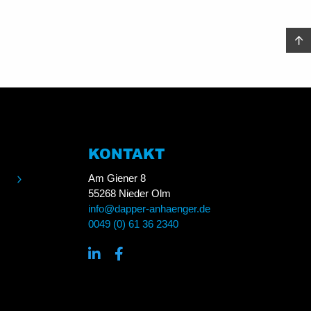
KONTAKT
Am Giener 8
55268 Nieder Olm
info@dapper-anhaenger.de
0049 (0) 61 36 2340