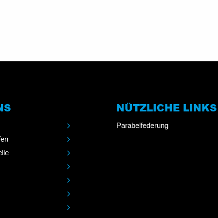
NS
NÜTZLICHE LINKS
Parabelfederung
fen
lle