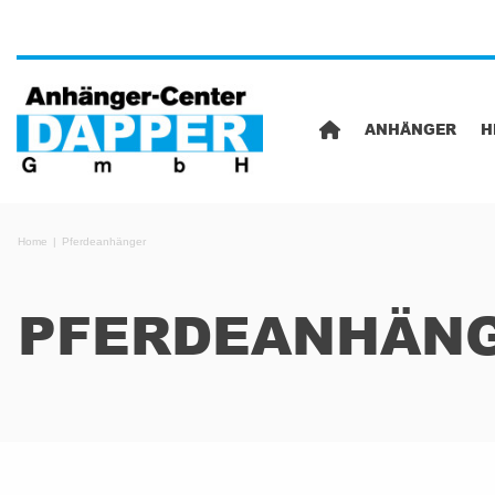
ANHÄNGER
H
Home
Pferdeanhänger
PFERDEANHÄN