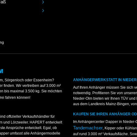
Maß
ung
M
ANHÄNGERWERKSTATT IN NIEDER
eim, Sörgenloch oder Essenheim?
 finden. Wir vertreiben auf 3.000 m²
Auf Ihren Anhänger müssen Sie sich v
ten bis maximal 3.500 kg. Sie möchten
notwendig. Profitieren Sie von unserem
rei fahren können!
Nieder-Olm bieten wir Ihnen TÜV und
aus dem Landkreis Mainz-Bingen, von I
KAUFEN SIE IHREN ANHÄNGER O
nd offizieller Verkaufshändler für
Im Anhängercenter Dapper in Nieder
 und Lörzweiler. HAPERT entwickelt
Tandemachser
ste Ansprüche entwickelt. Egal, ob
, Kipper oder Kühla
Dapper umfasst alle Anhängermodelle
auf rund 3.000 m² Verkaufsfläche. Sow