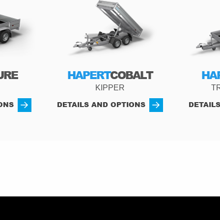
URE
HAPERT
COBALT
HA
N
KIPPER
T
ONS
DETAILS AND OPTIONS
DETAIL