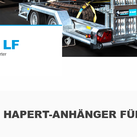
 LF
rter
 HAPERT-ANHÄNGER FÜR