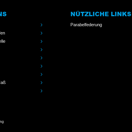
NS
NÜTZLICHE LINKS
Parabelfederung
fen
lle
Maß
ung